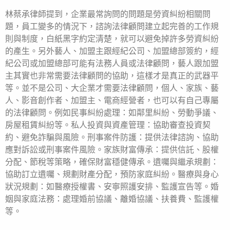
林蔡承律師提到，企業最常詢問的問題是勞資糾紛相關問
題，員工變多的情況下，諮詢法律顧問建立起完善的工作規
則與制度，白紙黑字約定清楚，就可以避免掉許多勞資糾紛
的產生。另外藝人、加盟主跟經紀公司、加盟總部簽約，經
紀公司或加盟總部可能有法務人員或法律顧問，藝人跟加盟
主其實也非常需要法律顧問的協助，這樣才是真正的武器平
等。並不是公司、大企業才需要法律顧問，個人、家族、藝
人、影音創作者、加盟主、電商經營者，也可以有自己專屬
的法律顧問。例如民事糾紛處理：如鄰里糾紛、勞動爭議、
房屋租賃糾紛等。私人投資與資產管理：協助審查投資契
約、避免詐騙與風險。刑事案件防護：提供法律諮詢、協助
應對訴訟或刑事案件風險。家族財富傳承：提供信託、股權
分配、節稅等策略，確保財富穩健傳承。遺囑與繼承規劃：
協助訂立遺囑、規劃財產分配，預防家庭糾紛。醫療與身心
狀況規劃：如醫療授權書、安寧照護安排、監護宣告等。婚
姻與家庭法務：處理婚前協議、離婚協議、扶養費、監護權
等。