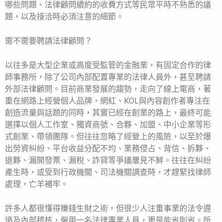
哪些問題、法律顧問續約的收費方式等民眾平時不熟悉的議
題，以及接洽時必須注意的細節。
需不需要聘請法律顧問？
以往多是大型企業或高度受監管的金融業，有固定合作的律
師事務所，除了公司內部配置專業的法律人員外，甚至聘請
外部法律顧問。目前商業發展的趨勢，走向了線上電商，著
重在網路上經營個人品牌，網紅、KOL與內容創作者專注在
創造流量與話題的同時，其實已經在創業的路上，最終可能
選擇以個人工作室、獨資商號、合夥、加盟、中小企業等形
式創業、帶領團隊。但往往忽略了經營上的風險，以至於爆
出勞資糾紛、平台收益分配不均、業務侵占、背信、拆夥、
退夥、漏開發票、漏稅、詐貸等爭議屢見不鮮。往往在糾紛
產生時，或受到行政機關、司法機關調查時，才趕緊找律師
處理，亡羊補牢。
許多人都很懂得賺錢生財之術，但很少人注重事業的法令遵
循及內部稽核，僱用一名法律專業人員，更是能省則省。所