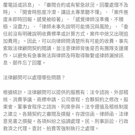
覆電話或訊息」、「審閱合約或有緊急狀況，回覆處理不及
時」、「開會時態度冷漠、講話太專業聽不懂」、「案件進
度未即時回報，感覺被晾著」、「感覺律師沒準備、不積
極、沒盡力」、「律師未事先說明可能情況與風險」、「委
任前沒有明確說明收費標準或計算方式，案件中途又出現追
加費用」。因此，可以向律師問清楚所有可能的收費，事先
索取法律顧問契約閱讀，並注意律師背後是否有團隊支援運
作，以避免有急事無法與律師及時取得聯繫或律師漏掉訊
息、郵件忘了回覆。
法律顧問可以處理哪些問題？
根據統計，法律顧問可以提供的服務有：法令諮詢、外部稽
核、消費爭議、商標申請、公司章程、合夥契約之修改。股
東會、董事會程序之諮詢、列席參與。法令遵循及稽核制度
之建立。各類契約之審閱及撰擬。存證信函、律師函、法律
意見書之撰擬。各項糾紛之協調處理。民、刑事訴訟、行政
救濟之代理。查封、拍賣等強制執行之處理。