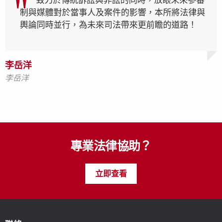
致力於傳統訴訟與非訟的同時，放眼未來參審
制與媒體對於當事人及案件的影響，本所將法律與
輿論同時並行，為未來司法帶來更前瞻的道路！
李岳洋
李岳洋
李岳洋
李岳洋
李岳洋
李岳洋
專業法律協助？
立即查看