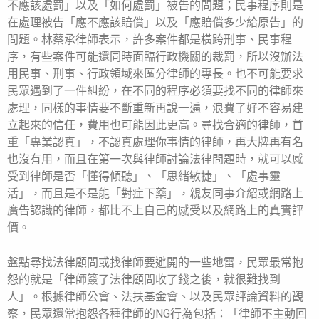
不應該處罰」以及「如何處罰」被告的問題；民事程序則是
在處理被告「應不應該賠償」以及「應賠償多少給原告」的
問題。林蔡承律師表示，許多案件都是橫跨刑事、民事程
序，有些案件可能還同時面臨行政機關的裁罰，所以沒辦法
用民事、刑事、行政領域來區分律師的專長。也不可能要求
民眾遇到了一件糾紛，在不同的程序必須要找不同的律師來
處理，同樣的事情要不斷重新再說一遍，浪費了好不容易建
立起來的信任，費用也可能因此更高。尋找合適的律師，首
重「專業認真」，不認真處理你事情的律師，再大牌再有名
也沒有用，而且在第一次與律師討論法律問題時，就可以感
受到律師是否「懂得傾聽」、「思緒敏捷」、「處事靈
活」，而且是不是能「對症下藥」，親友同事介紹或網路上
廣告認識的律師，都比不上自己的感受以及網路上的真實評
價。
盤點尋找法律顧問或找律師要避開的一些地雷，民眾最常抱
怨的就是「律師簽了法律顧問收了錢之後，就很難找到
人」。根據律師公會、法扶基金會、以及民眾評論資料的觀
察，民眾還常抱怨各種律師的NG行為包括：「律師不主動回